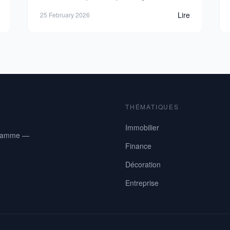
meilleur crédit.
Lire
25 February 2026
THÉMATIQUES
Immobilier
e gamme —
Finance
Décoration
Entreprise