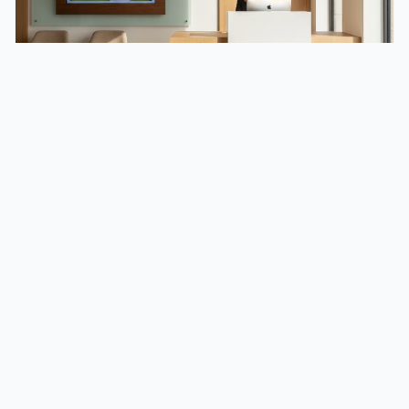
Agence immobilière à Castres (81) : bien choisir son
partenaire en 2026
Une agence immobilière à Castres gère l’intégralité d’une
transaction : estimation du …