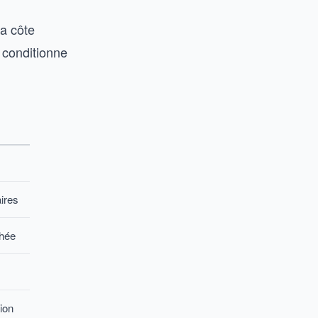
la côte
 conditionne
aires
chée
ion