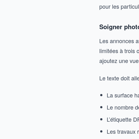
pour les particul
Soigner photo
Les annonces av
limitées à trois
ajoutez une vue 
Le texte doit all
La surface ha
Le nombre d
L’étiquette 
Les travaux r