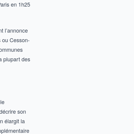
Paris en 1h25
nt l’annonce
s ou Cesson-
s communes
a plupart des
le
décrire son
 élargit la
upplémentaire