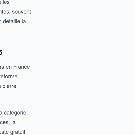
elles
ntes, souvent
n
détaille la
5
rs en France
ateforme
 pierre
a catégorie
ces, la
ste gratuit