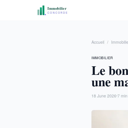
Accueil
/
Immobili
IMMOBILIER
Le bon
une ma
18 June 2026
7 min