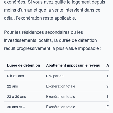
exonérées. Si vous avez quitté le logement depuis
moins d’un an et que la vente intervient dans ce
délai, l’exonération reste applicable.
Pour les résidences secondaires ou les
investissements locatifs, la durée de détention
réduit progressivement la plus-value imposable :
Durée de détention
Abattement impôt sur le revenu
Aba
6 à 21 ans
6 % par an
1,6
22 ans
Exonération totale
9 %
23 à 30 ans
Exonération totale
1,6
30 ans et +
Exonération totale
Exon